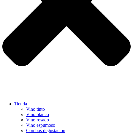
Tienda
Vino tinto
Vino blanco
Vino rosado
Vino espumoso
Combos degustacion