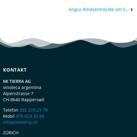
Angus Rindsentrecôte am Stück
KONTAKT
MI TIERRA AG
vinoteca argentina
Alpenstrasse 7
CH-8640 Rapperswil
Telefon
055 210 21 78
Mobil
079 623 33 93
info@mitierra.ch
ZÜRICH