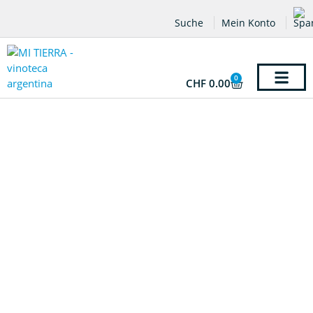
Suche
Mein Konto
0
CHF
0.00
Bistro & Eventl