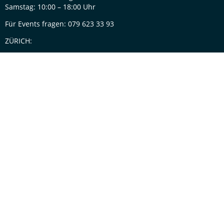
Samstag: 10:00 – 18:00 Uhr
Für Events fragen: 079 623 33 93
ZÜRICH:
Dienstag bis Freitag:
10:00 – 18:00 Uhr
Samstag:
10:00 – 17:00 Uhr
SERVICE
Mein Konto
Warenkorb
Kontakt
NEWSLETTER