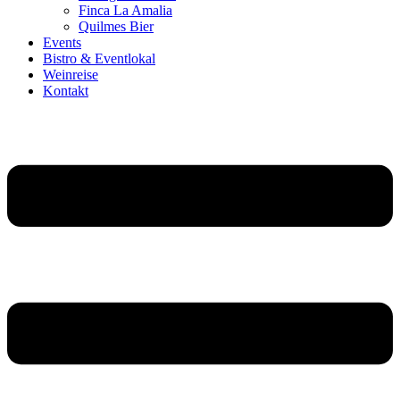
Finca La Amalia
Quilmes Bier
Events
Bistro & Eventlokal
Weinreise
Kontakt