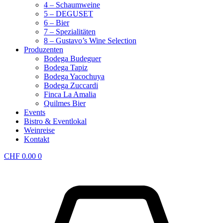
4 – Schaumweine
5 – DEGUSET
6 – Bier
7 – Spezialitäten
8 – Gustavo’s Wine Selection
Produzenten
Bodega Budeguer
Bodega Tapiz
Bodega Yacochuya
Bodega Zuccardi
Finca La Amalia
Quilmes Bier
Events
Bistro & Eventlokal
Weinreise
Kontakt
CHF
0.00
0